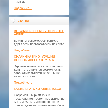
намокли.
Подробнее...
СТАТЬИ
BETWINNER: БОНУСЫ, ФРИБЕТЫ,
АКЦИИ
Betwinner букмекерская контора
дарит всем пользователям на сайте
Подробнее...
ОНЛАЙН КАЗИНО - ЛУЧШИЙ
СПОСОБ ИСПЫТАТЬ УДАЧУ
Игровые автоматы на сегодняшний
день – это отличная возможность
зарабатывать крупные деньги не
выходя из дома.
Подробнее...
КАК ВЫБРАТЬ ХОРОШЕЕ ТАКСИ
Современный ритм жизни
предполагает постоянное движение.
Быть мобильным в городе порой
сложно даже на личном автомобиле: