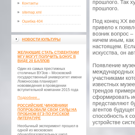
прошлого. Так х
Контакты
прошлого.
sitemap.xml
Под конец ХХ ве
Ошибка 404
привело к появл
возник вопрос –
ничем иным, ка
НОВОСТИ КУЛЬТУРЫ
настоящем. Если
искусства, он а
ЖЕЛАЮЩИЕ СТАТЬ СТУДЕНТАМИ
МГУ МОГУТ ПОЛУЧИТЬ БОНУС В
ВИДЕ 20 БАЛЛОВ
Появление музее
Один из самых престижных
международных 
столичных ВУЗов – Московский
государственный университет имени
участниками кот
Ломоносова планирует
известных музе
нововведения в проведении
вступительной компании 2015 года
трендов
примерн
сформировать ис
Подробнее...
представляют б
РОССИЙСКИЕ ЧИНОВНИКИ
агентов будущег
ПОПРОБОВАЛИ СВОИ СИЛЫ НА
ПРОБНОМ ЕГЭ ПО РУССКОЙ
способность к 
ЛИТЕРАТУРЕ
устройстве сист
Необычный эксперимент прошел в
одной из московских
общеобразовательных школ.