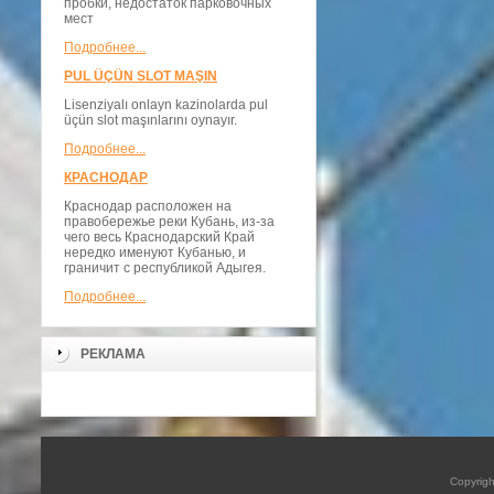
пробки, недостаток парковочных
мест
Подробнее...
PUL ÜÇÜN SLOT MAŞIN
Lisenziyalı onlayn kazinolarda pul
üçün slot maşınlarını oynayır.
Подробнее...
КРАСНОДАР
Краснодар расположен на
правобережье реки Кубань, из-за
чего весь Краснодарский Край
нередко именуют Кубанью, и
граничит с республикой Адыгея.
Подробнее...
РЕКЛАМА
Copyrig