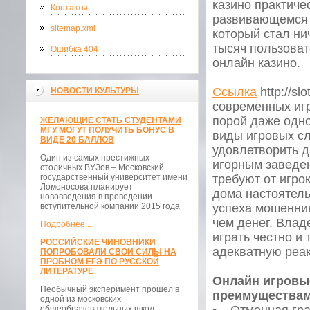
казино практиче
Контакты
развивающемся 
sitemap.xml
который стал ни
тысяч пользоват
Ошибка 404
онлайн казино.
Ссылка
http://sl
НОВОСТИ КУЛЬТУРЫ
современных игр
порой даже одно
ЖЕЛАЮЩИЕ СТАТЬ СТУДЕНТАМИ
МГУ МОГУТ ПОЛУЧИТЬ БОНУС В
виды игровых с
ВИДЕ 20 БАЛЛОВ
удовлетворить д
Один из самых престижных
игорным заведен
столичных ВУЗов – Московский
государственный университет имени
требуют от игро
Ломоносова планирует
дома настоятель
нововведения в проведении
вступительной компании 2015 года
успеха мошенник
чем денег. Вла
Подробнее...
играть честно и
РОССИЙСКИЕ ЧИНОВНИКИ
адекватную реа
ПОПРОБОВАЛИ СВОИ СИЛЫ НА
ПРОБНОМ ЕГЭ ПО РУССКОЙ
ЛИТЕРАТУРЕ
Онлайн игровы
Необычный эксперимент прошел в
преимуществам
одной из московских
общеобразовательных школ.