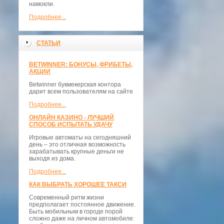
намокли.
Подробнее...
СТАТЬИ
BETWINNER: БОНУСЫ, ФРИБЕТЫ,
АКЦИИ
Betwinner букмекерская контора
дарит всем пользователям на сайте
Подробнее...
ОНЛАЙН КАЗИНО - ЛУЧШИЙ
СПОСОБ ИСПЫТАТЬ УДАЧУ
Игровые автоматы на сегодняшний
день – это отличная возможность
зарабатывать крупные деньги не
выходя из дома.
Подробнее...
КАК ВЫБРАТЬ ХОРОШЕЕ ТАКСИ
Современный ритм жизни
предполагает постоянное движение.
Быть мобильным в городе порой
сложно даже на личном автомобиле: