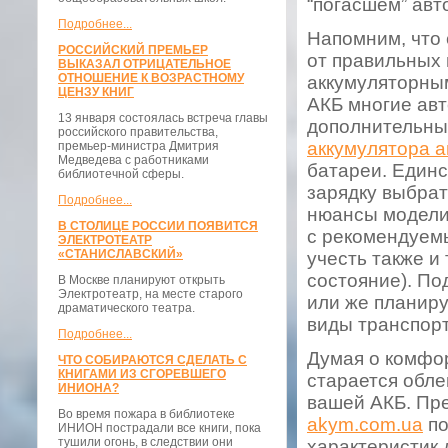
“погасшем” авт
Подробнее...
Напомним, что 
РОССИЙСКИЙ ПРЕМЬЕР
от правильных 
ВЫКАЗАЛ ОТРИЦАТЕЛЬНОЕ
ОТНОШЕНИЕ К ВОЗРАСТНОМУ
аккумуляторны
ЦЕНЗУ КНИГ
АКБ многие ав
13 января состоялась встреча главы
дополнительны
российского правительства,
аккумулятора 
премьер-министра Дмитрия
Медведева с работниками
батареи. Единс
библиотечной сферы.
зарядку выбрат
Подробнее...
нюансы модели
В СТОЛИЦЕ РОССИИ ПОЯВИТСЯ
с рекомендуемы
ЭЛЕКТРОТЕАТР
«СТАНИСЛАВСКИЙ»
учесть также и 
состояние). По
В Москве планируют открыть
Электротеатр, на месте старого
или же планиру
драматического театра.
виды транспорт
Подробнее...
Думая о комфор
ЧТО СОБИРАЮТСЯ СДЕЛАТЬ С
КНИГАМИ ИЗ СГОРЕВШЕГО
старается обле
ИНИОНА?
вашей АКБ. Пре
Во время пожара в библиотеке
akym.com.ua
по
ИНИОН пострадали все книги, пока
тушили огонь, в следствии они
характеристик 