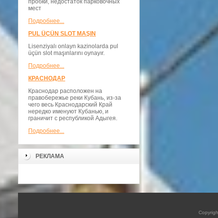
пробки, недостаток парковочных
мест
Подробнее...
PUL ÜÇÜN SLOT MAŞIN
Lisenziyalı onlayn kazinolarda pul
üçün slot maşınlarını oynayır.
Подробнее...
КРАСНОДАР
Краснодар расположен на
правобережье реки Кубань, из-за
чего весь Краснодарский Край
нередко именуют Кубанью, и
граничит с республикой Адыгея.
Подробнее...
РЕКЛАМА
Copyrig