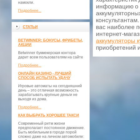
намокли.
информацию о в
Подробнее...
аккумуляторны
консультантам.
вас наиболее п
СТАТЬИ
интернет-магаз
аккумуляторы к
BETWINNER: БОНУСЫ, ФРИБЕТЫ,
АКЦИИ
приобретений и
Betwinner букмекерская контора
дарит всем пользователям на сайте
Подробнее...
ОНЛАЙН КАЗИНО - ЛУЧШИЙ
СПОСОБ ИСПЫТАТЬ УДАЧУ
Игровые автоматы на сегодняшний
день – это отличная возможность
зарабатывать крупные деньги не
выходя из дома.
Подробнее...
КАК ВЫБРАТЬ ХОРОШЕЕ ТАКСИ
Современный ритм жизни
предполагает постоянное движение.
Быть мобильным в городе порой
сложно даже на личном автомобиле: