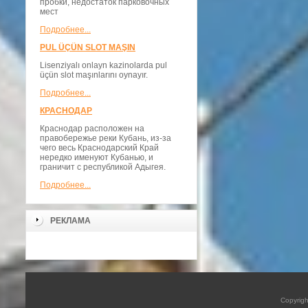
пробки, недостаток парковочных
мест
Подробнее...
PUL ÜÇÜN SLOT MAŞIN
Lisenziyalı onlayn kazinolarda pul
üçün slot maşınlarını oynayır.
Подробнее...
КРАСНОДАР
Краснодар расположен на
правобережье реки Кубань, из-за
чего весь Краснодарский Край
нередко именуют Кубанью, и
граничит с республикой Адыгея.
Подробнее...
РЕКЛАМА
Copyrig