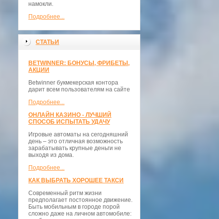
намокли.
Подробнее...
СТАТЬИ
BETWINNER: БОНУСЫ, ФРИБЕТЫ,
АКЦИИ
Betwinner букмекерская контора
дарит всем пользователям на сайте
Подробнее...
ОНЛАЙН КАЗИНО - ЛУЧШИЙ
СПОСОБ ИСПЫТАТЬ УДАЧУ
Игровые автоматы на сегодняшний
день – это отличная возможность
зарабатывать крупные деньги не
выходя из дома.
Подробнее...
КАК ВЫБРАТЬ ХОРОШЕЕ ТАКСИ
Современный ритм жизни
предполагает постоянное движение.
Быть мобильным в городе порой
сложно даже на личном автомобиле: