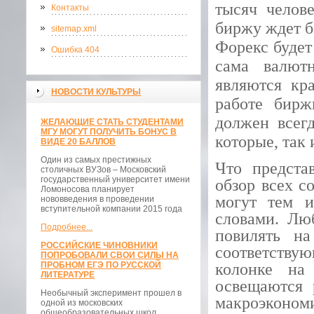
тысяч челов
Контакты
биржу ждет б
sitemap.xml
Форекс будет
Ошибка 404
сама валютн
являются кр
НОВОСТИ КУЛЬТУРЫ
работе бирж
должен всегд
ЖЕЛАЮЩИЕ СТАТЬ СТУДЕНТАМИ
МГУ МОГУТ ПОЛУЧИТЬ БОНУС В
которые, так 
ВИДЕ 20 БАЛЛОВ
Один из самых престижных
Что предста
столичных ВУЗов – Московский
государственный университет имени
обзор всех с
Ломоносова планирует
могут тем 
нововведения в проведении
вступительной компании 2015 года
словами. Лю
Подробнее...
повилять н
РОССИЙСКИЕ ЧИНОВНИКИ
соответствую
ПОПРОБОВАЛИ СВОИ СИЛЫ НА
ПРОБНОМ ЕГЭ ПО РУССКОЙ
колонке на
ЛИТЕРАТУРЕ
освещаются 
Необычный эксперимент прошел в
макроэконом
одной из московских
общеобразовательных школ.