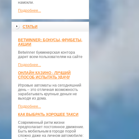
намокли.
Подробнее...
СТАТЬИ
BETWINNER: БОНУСЫ, ФРИБЕТЫ,
АКЦИИ
Betwinner букмекерская контора
дарит всем пользователям на сайте
Подробнее...
ОНЛАЙН КАЗИНО - ЛУЧШИЙ
СПОСОБ ИСПЫТАТЬ УДАЧУ
Игровые автоматы на сегодняшний
день – это отличная возможность
зарабатывать крупные деньги не
выходя из дома.
Подробнее...
КАК ВЫБРАТЬ ХОРОШЕЕ ТАКСИ
Современный ритм жизни
предполагает постоянное движение.
Быть мобильным в городе порой
сложно даже на личном автомобиле: